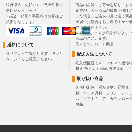
銀行振込（先払い）・代金引換・
商品の品質には万全を期してお
クレジットカード
ますが、万一商品が破損/汚損し
※振込・代引き手数料はお客様ご
いた場合、ご注文の品と違う商
負担となります。
が届いた場合はお手数ですが7日
内にご連絡下さい。
※条件によっては返品ができな
商品がございます。
例）ダウンロード商品
送料について
商品によって異なります。各商品
配送方法について
ページよりご確認ください。
宅急便配送です。（ヤマト運輸/
川急便/トナミ運輸/西濃運輸 他
取り扱い商品
各種印刷物、看板資材、昇華資
材、ウェア資材、プリントシス
ム、ソフトウェア、ダウンロー
商品、